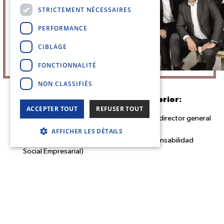
STRICTEMENT NÉCESSAIRES
PERFORMANCE
CIBLAGE
FONCTIONNALITÉ
NON CLASSIFIÉS
De izquierda a derecha, en la fila superior:
ACCEPTER TOUT
REFUSER TOUT
Christian CHEVREL, director de compras y director general
de actividades previas
AFFICHER LES DÉTAILS
Christophe KLOTZ, director de RSE (Responsabilidad
Social Empresarial)
Bertrand LARRERE, director administrativo y financiero a
partir de 2025
Jean-Pierre LIÉBOT, presidente
Patrice BONDY, director general del Grupo LIEBOT a partir
de 2025
Olivier LUQUIAU, director legal